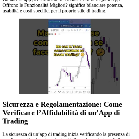
Offrono le Funzionalità Migliori? significa bilanciare potenza,
usabilità e costi specifici per il proprio stile di trading.
Sicurezza e Regolamentazione: Come
Verificare l’Affidabilità di un’App di
Trading
La sicurezza di un’app di trading inizia verificando la presenza di