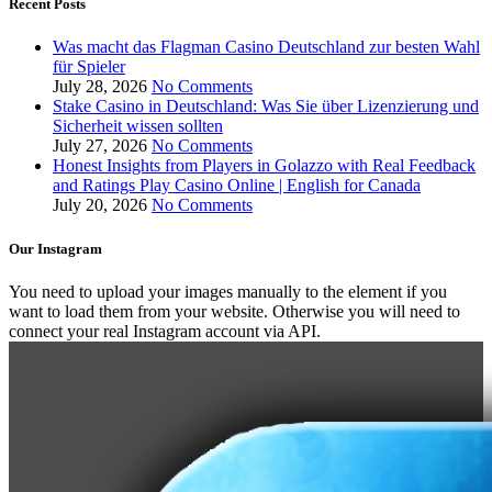
Recent Posts
Was macht das Flagman Casino Deutschland zur besten Wahl
für Spieler
July 28, 2026
No Comments
Stake Casino in Deutschland: Was Sie über Lizenzierung und
Sicherheit wissen sollten
July 27, 2026
No Comments
Honest Insights from Players in Golazzo with Real Feedback
and Ratings Play Casino Online | English for Canada
July 20, 2026
No Comments
Our Instagram
You need to upload your images manually to the element if you
want to load them from your website. Otherwise you will need to
connect your real Instagram account via API.