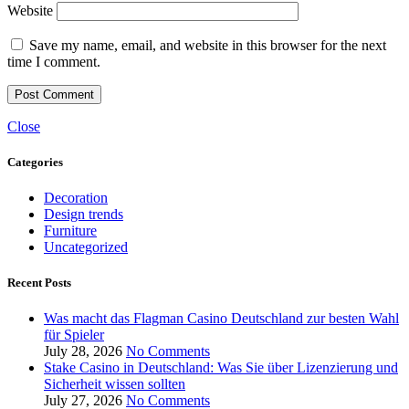
Website
Save my name, email, and website in this browser for the next
time I comment.
Close
Categories
Decoration
Design trends
Furniture
Uncategorized
Recent Posts
Was macht das Flagman Casino Deutschland zur besten Wahl
für Spieler
July 28, 2026
No Comments
Stake Casino in Deutschland: Was Sie über Lizenzierung und
Sicherheit wissen sollten
July 27, 2026
No Comments