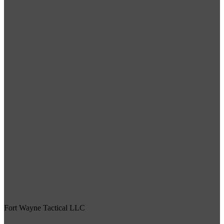
Fort Wayne Tactical LLC