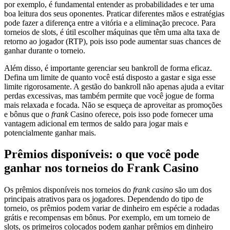
por exemplo, é fundamental entender as probabilidades e ter uma
boa leitura dos seus oponentes. Praticar diferentes mãos e estratégias
pode fazer a diferença entre a vitória e a eliminação precoce. Para
torneios de slots, é útil escolher máquinas que têm uma alta taxa de
retorno ao jogador (RTP), pois isso pode aumentar suas chances de
ganhar durante o torneio.
Além disso, é importante gerenciar seu bankroll de forma eficaz.
Defina um limite de quanto você está disposto a gastar e siga esse
limite rigorosamente. A gestão do bankroll não apenas ajuda a evitar
perdas excessivas, mas também permite que você jogue de forma
mais relaxada e focada. Não se esqueça de aproveitar as promoções
e bônus que o
frank
Casino oferece, pois isso pode fornecer uma
vantagem adicional em termos de saldo para jogar mais e
potencialmente ganhar mais.
Prêmios disponíveis: o que você pode
ganhar nos torneios do Frank Casino
Os prêmios disponíveis nos torneios do
frank casino
são um dos
principais atrativos para os jogadores. Dependendo do tipo de
torneio, os prêmios podem variar de dinheiro em espécie a rodadas
grátis e recompensas em bônus. Por exemplo, em um torneio de
slots, os primeiros colocados podem ganhar prêmios em dinheiro